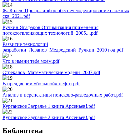
Ж. Колев_Прогр-- инфор обеспеч моделирование сложных
скв_2021.pdf
Ручкин Ягафаров Оптимизация применения
потокоотклоняющих технологий_2005....pdf
Развитие технологий
разработки_Леванов_Медведский_Ручкин_2010 год.pdf
Что в имени тебе моём.pdf
Стрекалов_Математические модели_2007.pdf
В преддверии «большой» нефти.pdf
Анализ и перспективы поисково-разведочных работ.pdf
Курганское Зауралье 1 книга Арсеньев!.pdf
Курганское Зауралье 2 книга Арсеньев!.pdf
Библиотека