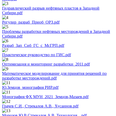
Гидравлический разрыв нефтяных пластов в Западной
Сибири.pdf
Регулир_разраб_Приоб_ОРЗ.pdf
Проблемы разработки нефтяных месторождений в Западной
Сибири.pdf
Разраб_Зап_Сиб_ГС_с_МсГРП.pdf
Практическое руководство по ГИС.pdf
Оптимизация и мониторинг разработки_2011.pdf
Математическое моделирование для принятия решений по
разработке месторождений.pdf
Ю.Земцов_монография РИР.pdf
Монография ФХ МУН_2021_Земцов-Мазаев.pdf
Грачев С.И., Стрекалов А.В., Хусаинов.pdf
Морозов Ю.В.Стрекалов А.В. Технология....pdf