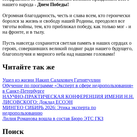
нашего народа -
Днем Победы!
Огромная благодарность, честь и слава всем, кто героически
боролся за жизнь и свободу нашей Родины, преодолел все
тяготы войны, тем, кто приближал победу, как только мог - и
на фронте, и в тылу.
Пусть навсегда сохранится светлая память в наших сердцах о
героях, совершивших великий подвиг ради нашего будущего,
благополучия и мирного неба над нашими головами!
Читайте так же
Ушел из жизни Накип Салахович Гатиятуллин
Обучение по программе «Эксперт в сфере недропользования»
в Санкт-Петербурге
НАУЧНО-ПРАКТИЧЕСКАЯ КОНФЕРЕНЦИЯ ИМЕНИ Н.Н.
ЛИСОВСКОГО: Доклад ЕСОЭН
МИНГЕО СИБИРЬ 2026: Этика эксперта по
недропользованию
Лилия Романова вошла в состав Бюро ЭТС ГКЗ
Поиск