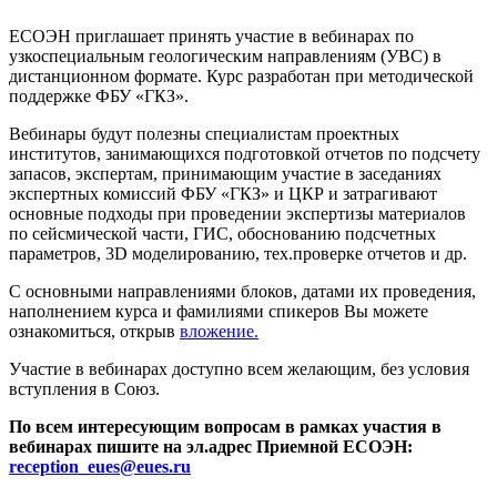
ЕСОЭН приглашает принять участие в вебинарах по
узкоспециальным геологическим направлениям (УВС) в
дистанционном формате. Курс разработан при методической
поддержке ФБУ «ГКЗ».
Вебинары будут полезны специалистам проектных
институтов, занимающихся подготовкой отчетов по подсчету
запасов, экспертам, принимающим участие в заседаниях
экспертных комиссий ФБУ «ГКЗ» и ЦКР и затрагивают
основные подходы при проведении экспертизы материалов
по сейсмической части, ГИС, обоснованию подсчетных
параметров, 3
D
моделированию, тех.проверке отчетов и др.
С основными направлениями блоков, датами их проведения,
наполнением курса и фамилиями спикеров Вы можете
ознакомиться, открыв
вложение.
Участие в вебинарах доступно всем желающим, без условия
вступления в Союз.
По всем интересующим вопросам в рамках участия в
вебинарах пишите на эл.адрес Приемной ЕСОЭН:
reception_eues@eues.ru