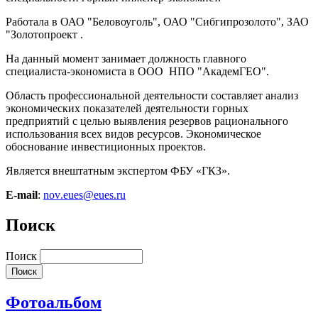
Работала в ОАО "Беловоуголь", ОАО "Сибгипрозолото", ЗАО
"Золотопроект .
На данный момент занимает должность главного
специалиста-экономиста в ООО
НПО "АкадемГЕО".
Область профессиональной деятельности составляет анализ
экономических показателей деятельности горных
предприятий с целью выявления резервов рационального
использования всех видов ресурсов. Экономическое
обоснование инвестиционных проектов.
Является внештатным экспертом ФБУ «ГКЗ».
E-mail
:
nov
.
eues
@
eues
.
ru
Поиск
Поиск
Фотоальбом