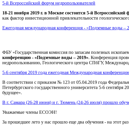
5-й Всероссийский форум недропользователей
18-21 ноября 2019 г. в Москве состоится 5-й Всероссийский
как фактор инвестиционной привлекательности геологического
Ежегодная международная конференция - «Подземные воды – 
ФБУ «Государственная комиссия по запасам полезных ископае
конференцию - «Подземные воды – 2019»
.
Конференция пров
недропользованию,
Геологического центра СПбГУ, Междунаро
5-6 сентября 2019 года ежегодная Международная конференци
В соответствии с приказом № 123 от 05.04.2019 года Федерал
Петербургского государственного университета 5-6 сентября
будущее».
В г. Самара (26-28 июня) и г. Тюмень (24-26 июля) прошло обу
Уважаемые члены ЕСОЭН!
За прошедшее лето у нас прошло еще два обучения - на этот раз