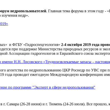
 форум недропользователей
. Главная тема форума в этом году -
 изучения недр».
2019»
мых»
и ФГБУ «Гидроспецгеология»
2-4 октября 2019 года про
одится при поддержке
Министерства природных ресурсов и экол
дной Ассоциации гидрогеологов и
Евразийского союза эксперто
ю имени Н.Н. Лисовского «Трудноизвлекаемые запасы – настоящ
ьного агентства по недропользованию ЦКР Роснедр по УВС при 
 2019 года проводит ежегодную Международную конференцию име
чение по программе "Эксперт в сфере недропользования"
 в г. Самара (26-28 июня) и г. Тюмень (24-26 июля). Все прошло