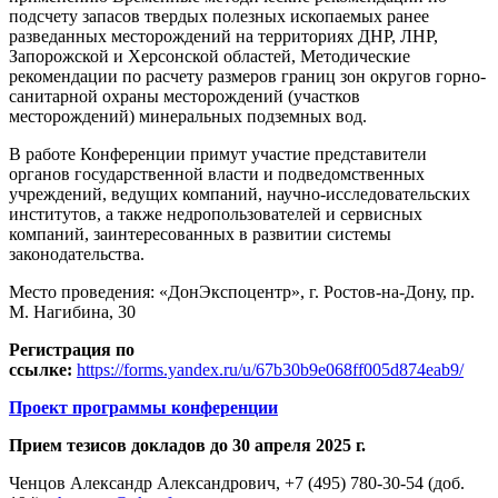
подсчету запасов твердых полезных ископаемых ранее
разведанных месторождений на территориях ДНР, ЛНР,
Запорожской и Херсонской областей, Методические
рекомендации по расчету размеров границ зон округов горно-
санитарной охраны месторождений (участков
месторождений) минеральных подземных вод.
В работе Конференции примут участие представители
органов государственной власти и подведомственных
учреждений, ведущих компаний, научно-исследовательских
институтов, а также недропользователей и сервисных
компаний, заинтересованных в развитии системы
законодательства.
Место проведения: «ДонЭкспоцентр», г. Ростов-на-Дону, пр.
М. Нагибина, 30
Регистрация по
ссылке:
https://forms.yandex.ru/u/67b30b9e068ff005d874eab9/
Проект программы конференции
Прием тезисов докладов до 30 апреля 2025 г.
Ченцов Александр Александрович, +7 (495) 780-30-54 (доб.